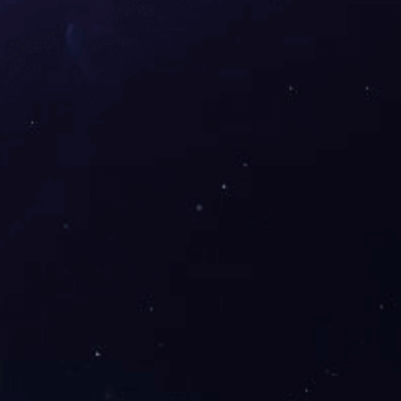
关于品牌 About
粉丝点评 Comment