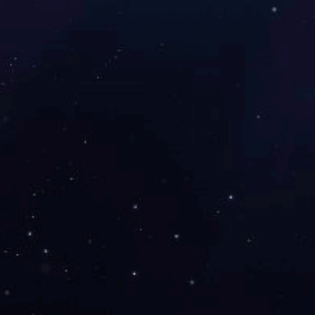
公众微信
官方微博
版权所有© 2016-2017 杭州市上城区摩玛摄影工作室
浙ICP备15003978号
技术支持：
炬诚科技
COPYRIGHT © 2017 HANGZHOU MOMA WEDDING PHO
郑重声明：摩玛摄影高端客户