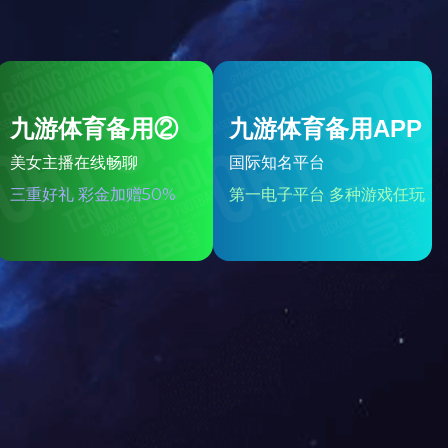
Next
Last