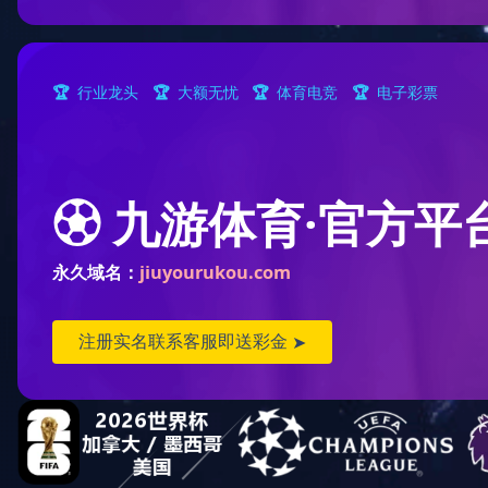
SINA官方微博