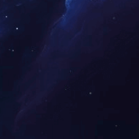
MAY LIKE
你可能会喜欢
 Works
千亿体育官方网站 Guest
服务报价 Service